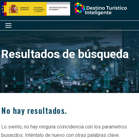
Saltar
Inicio
al
contenido
Menú
Resultados de búsqueda
No hay resultados.
Lo siento, no hay ninguna coincidencia con los parametros
busacdos. Inténtalo de nuevo con otras palabras clave.