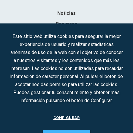
Noticias
Recursos
Contacto
Este sitio web utiliza cookies para asegurar la mejor
experiencia de usuario y realizar estadísticas
Sociedad Mercantil Estatal para la Gestión de la Innovación y las
anónimas de uso de la web con el objetivo de conocer
Tecnologías Turísticas, S.A.M.P.
a nuestros visitantes y los contenidos que más les
Inscrita en el R.M. de Madrid, T, 12593, Se. 8, F. 129, H. 201.307.
interesan. Las cookies no son utilizadas para recaudar
C.I.F.: A-81/874.984
información de carácter personal. Al pulsar el botón de
aceptar nos das permiso para utilizar las cookies.
Síguenos en redes sociales:
Puedes gestionar tu consentimiento y obtener más
información pulsando el botón de Configurar.
CONTACTO
CONFIGURAR