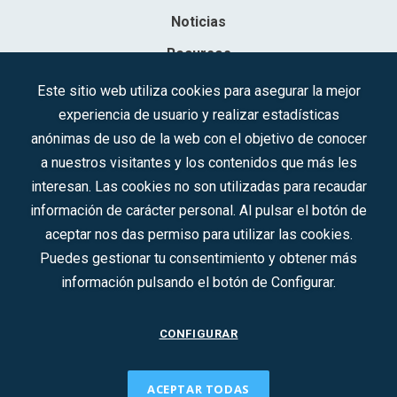
Noticias
Recursos
Contacto
Este sitio web utiliza cookies para asegurar la mejor
experiencia de usuario y realizar estadísticas
Sociedad Mercantil Estatal para la Gestión de la Innovación y las
anónimas de uso de la web con el objetivo de conocer
Tecnologías Turísticas, S.A.M.P.
a nuestros visitantes y los contenidos que más les
Inscrita en el R.M. de Madrid, T, 12593, Se. 8, F. 129, H. 201.307.
interesan. Las cookies no son utilizadas para recaudar
C.I.F.: A-81/874.984
información de carácter personal. Al pulsar el botón de
aceptar nos das permiso para utilizar las cookies.
Síguenos en redes sociales:
Puedes gestionar tu consentimiento y obtener más
información pulsando el botón de Configurar.
CONTACTO
CONFIGURAR
ACEPTAR TODAS