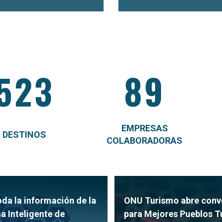
523
89
EMPRESAS
DESTINOS
COLABORADORAS
da la información de la
ONU Turismo abre conv
a Inteligente de
para Mejores Pueblos T