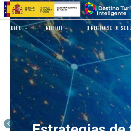
Saltar
Inicio
al
contenido
MODELO
RED DTI
DIRECTORIO DE SOL
Estrategias de 