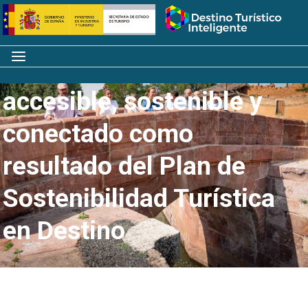
Saltar
Inicio
al
contenido
Menú
Un Canal de Castilla más
accesible, sostenible y
conectado como
resultado del Plan de
Sostenibilidad Turística
en Destino