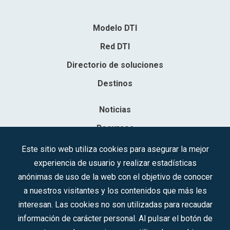
Modelo DTI
Red DTI
Directorio de soluciones
Destinos
Noticias
Recursos
Contacto
Este sitio web utiliza cookies para asegurar la mejor
experiencia de usuario y realizar estadísticas
Sociedad Mercantil Estatal para la Gestión de la Innovación y las
anónimas de uso de la web con el objetivo de conocer
Tecnologías Turísticas, S.A.M.P.
a nuestros visitantes y los contenidos que más les
Inscrita en el R.M. de Madrid, T, 12593, Se. 8, F. 129, H. 201.307.
interesan. Las cookies no son utilizadas para recaudar
C.I.F.: A-81/874.984
información de carácter personal. Al pulsar el botón de