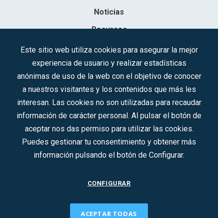
Noticias
Recursos
Contacto
Este sitio web utiliza cookies para asegurar la mejor
experiencia de usuario y realizar estadísticas
Sociedad Mercantil Estatal para la Gestión de la Innovación y las
anónimas de uso de la web con el objetivo de conocer
Tecnologías Turísticas, S.A.M.P.
a nuestros visitantes y los contenidos que más les
Inscrita en el R.M. de Madrid, T, 12593, Se. 8, F. 129, H. 201.307.
interesan. Las cookies no son utilizadas para recaudar
C.I.F.: A-81/874.984
información de carácter personal. Al pulsar el botón de
aceptar nos das permiso para utilizar las cookies.
Síguenos en redes sociales:
Puedes gestionar tu consentimiento y obtener más
información pulsando el botón de Configurar.
CONTACTO
CONFIGURAR
ACEPTAR TODAS