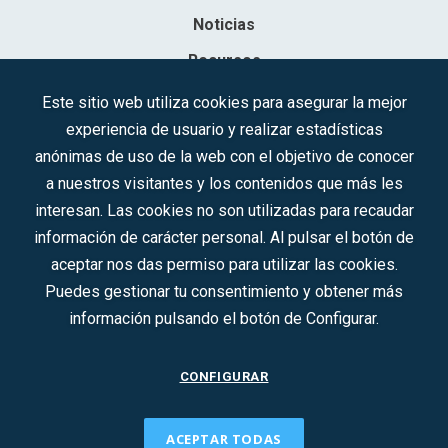
Noticias
Recursos
Contacto
Este sitio web utiliza cookies para asegurar la mejor
experiencia de usuario y realizar estadísticas
Sociedad Mercantil Estatal para la Gestión de la Innovación y las
anónimas de uso de la web con el objetivo de conocer
Tecnologías Turísticas, S.A.M.P.
a nuestros visitantes y los contenidos que más les
Inscrita en el R.M. de Madrid, T, 12593, Se. 8, F. 129, H. 201.307.
interesan. Las cookies no son utilizadas para recaudar
C.I.F.: A-81/874.984
información de carácter personal. Al pulsar el botón de
aceptar nos das permiso para utilizar las cookies.
Síguenos en redes sociales:
Puedes gestionar tu consentimiento y obtener más
información pulsando el botón de Configurar.
CONTACTO
CONFIGURAR
ACEPTAR TODAS