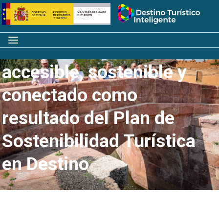
Saltar
Inicio
al
contenido
Menú
Un Canal de Castilla más
accesible, sostenible y
conectado como
resultado del Plan de
Sostenibilidad Turística
en Destino