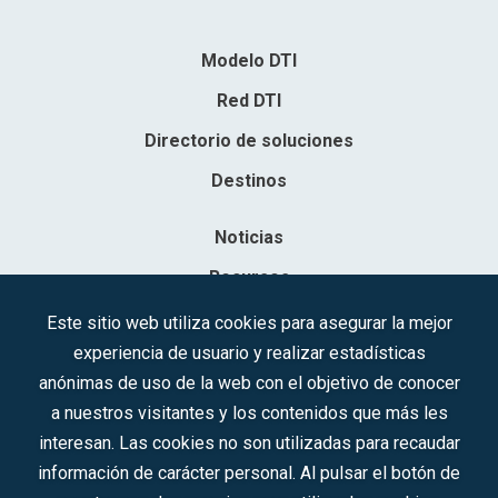
Modelo DTI
Red DTI
Directorio de soluciones
Destinos
Noticias
Recursos
Contacto
Este sitio web utiliza cookies para asegurar la mejor
experiencia de usuario y realizar estadísticas
Sociedad Mercantil Estatal para la Gestión de la Innovación y las
anónimas de uso de la web con el objetivo de conocer
Tecnologías Turísticas, S.A.M.P.
a nuestros visitantes y los contenidos que más les
Inscrita en el R.M. de Madrid, T, 12593, Se. 8, F. 129, H. 201.307.
interesan. Las cookies no son utilizadas para recaudar
C.I.F.: A-81/874.984
información de carácter personal. Al pulsar el botón de