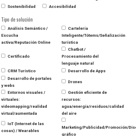
Sostenibilidad
Accesibilidad
Tipo de solución
Análisis Semántico /
Cartelería
Escucha
Inteligente/Tótems/Señalización
activa/Reputación Online
turística
Chatbot /
Certificado
Procesamiento del
lenguaje natural
CRM Turístico
Desarrollo de Apps
Desarrollo de portales
Drones
y webs
Entornos visuales /
Gestión eficiente de
virtuales:
recursos:
videomapping/realidad
agua/energía/residuos/calidad
virtual/aumentada
del aire
IoT (Internet de las
Marketing/Publicidad/Promoción/Dis
cosas) / Wearables
gráfico