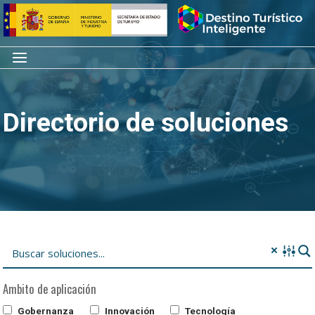
Saltar
Inicio
al
contenido
Menú
Directorio de soluciones
Ambito de aplicación
Gobernanza
Innovación
Tecnología