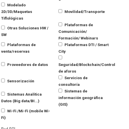
Modelado
2D/3D/Maquetas
Movilidad/Transporte
Tiflológicas
Plataformas de
Otras Soluciones HW /
Comunicación/
SW
Formación/ Webinars
Plataformas de
Plataformas DTI / Smart
venta/reservas
City
Proveedores de datos
Seguridad/Blockchain/Control
de aforos
Servicios de
Sensorización
consultoría
Sistemas de
Sistemas Analítica
información geográfica
Datos (Big data/BI...)
(GIS)
Wi-Fi /Mi-Fi (mobile Wi-
Fi)