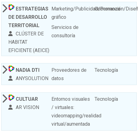
ESTRATEGIAS
Marketing/Publicidad/Promoción/Dise
Gobernanza
DE DESARROLLO
gráfico
TERRITORIAL
Servicios de
CLÚSTER DE
consultoría
HABITAT
EFICIENTE (AEICE)
NADIA DTI
Proveedores de
Tecnología
ANYSOLUTION
datos
CULTUAR
Entornos visuales
Tecnología
AR VISION
/ virtuales:
videomapping/realidad
virtual/aumentada