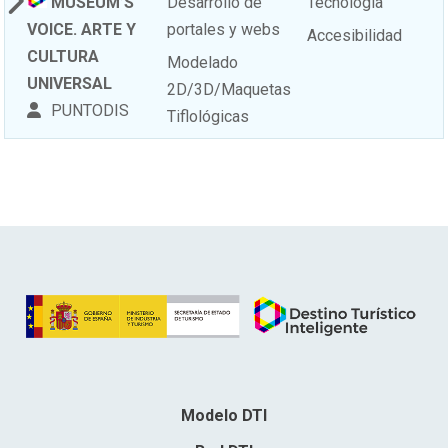
MUSEUM’S
Desarrollo de
Tecnología
VOICE. ARTE Y
portales y webs
Accesibilidad
CULTURA
Modelado
UNIVERSAL
2D/3D/Maquetas
PUNTODIS
Tiflológicas
Modelo DTI