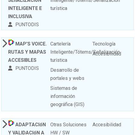
SEñALIZACIóN
Inteligente/Tótems/Señalización
INTELIGENTE E
turística
INCLUSIVA
PUNTODIS
MAP’S VOICE.
Cartelería
Tecnología
RUTAS Y MAPAS
Inteligente/Tótems/Señalización
Accesibilidad
ACCESIBLES
turística
PUNTODIS
Desarrollo de
portales y webs
Sistemas de
información
geográfica (GIS)
ADAPTACIóN
Otras Soluciones
Accesibilidad
Y VALIDACIóN A
HW / SW