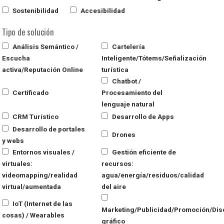
Sostenibilidad
Accesibilidad
Tipo de solución
Análisis Semántico /
Cartelería
Escucha
Inteligente/Tótems/Señalización
activa/Reputación Online
turística
Chatbot /
Certificado
Procesamiento del
lenguaje natural
CRM Turístico
Desarrollo de Apps
Desarrollo de portales
Drones
y webs
Entornos visuales /
Gestión eficiente de
virtuales:
recursos:
videomapping/realidad
agua/energía/residuos/calidad
virtual/aumentada
del aire
IoT (Internet de las
Marketing/Publicidad/Promoción/Dis
cosas) / Wearables
gráfico