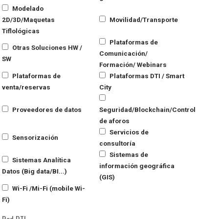
Modelado
2D/3D/Maquetas
Movilidad/Transporte
Tiflológicas
Plataformas de
Otras Soluciones HW /
Comunicación/
SW
Formación/ Webinars
Plataformas de
Plataformas DTI / Smart
venta/reservas
City
Proveedores de datos
Seguridad/Blockchain/Control
de aforos
Servicios de
Sensorización
consultoría
Sistemas de
Sistemas Analítica
información geográfica
Datos (Big data/BI...)
(GIS)
Wi-Fi /Mi-Fi (mobile Wi-
Fi)