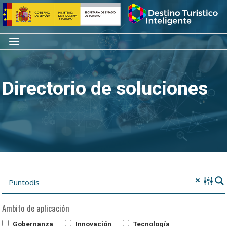
Saltar
Inicio
al
contenido
Menú
Directorio de soluciones
Ambito de aplicación
Gobernanza
Innovación
Tecnología