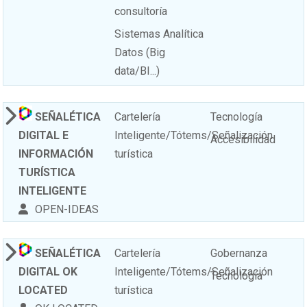
consultoría
Sistemas Analítica
Datos (Big
data/BI...)
SEÑALÉTICA
Cartelería
Tecnología
DIGITAL E
Inteligente/Tótems/Señalización
Accesibilidad
INFORMACIÓN
turística
TURÍSTICA
INTELIGENTE
OPEN-IDEAS
SEÑALÉTICA
Cartelería
Gobernanza
DIGITAL OK
Inteligente/Tótems/Señalización
Tecnología
LOCATED
turística