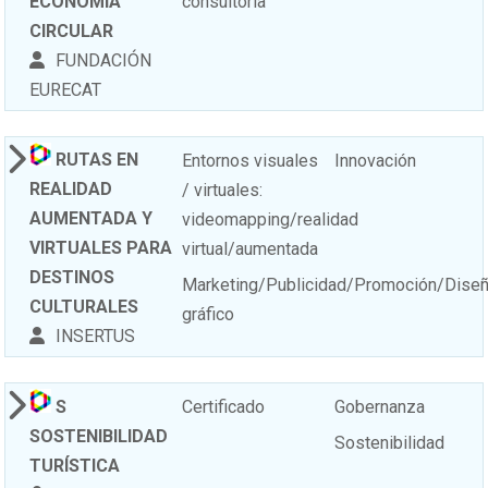
ECONOMíA
consultoría
CIRCULAR
FUNDACIÓN
EURECAT
RUTAS EN
Entornos visuales
Innovación
REALIDAD
/ virtuales:
AUMENTADA Y
videomapping/realidad
VIRTUALES PARA
virtual/aumentada
DESTINOS
Marketing/Publicidad/Promoción/Dise
CULTURALES
gráfico
INSERTUS
S
Certificado
Gobernanza
SOSTENIBILIDAD
Sostenibilidad
TURÍSTICA