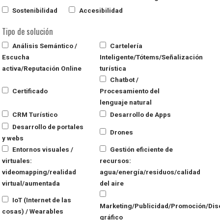
Sostenibilidad
Accesibilidad
Tipo de solución
Análisis Semántico /
Cartelería
Escucha
Inteligente/Tótems/Señalización
activa/Reputación Online
turística
Chatbot /
Certificado
Procesamiento del
lenguaje natural
CRM Turístico
Desarrollo de Apps
Desarrollo de portales
Drones
y webs
Entornos visuales /
Gestión eficiente de
virtuales:
recursos:
videomapping/realidad
agua/energía/residuos/calidad
virtual/aumentada
del aire
IoT (Internet de las
Marketing/Publicidad/Promoción/Dis
cosas) / Wearables
gráfico