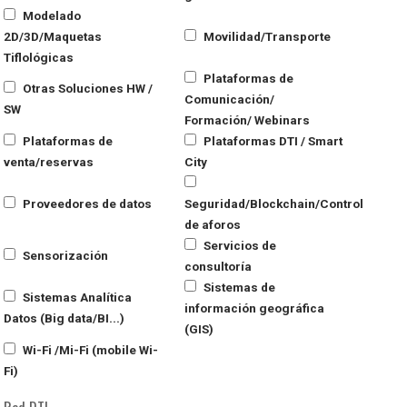
Modelado
2D/3D/Maquetas
Movilidad/Transporte
Tiflológicas
Plataformas de
Otras Soluciones HW /
Comunicación/
SW
Formación/ Webinars
Plataformas de
Plataformas DTI / Smart
venta/reservas
City
Proveedores de datos
Seguridad/Blockchain/Control
de aforos
Servicios de
Sensorización
consultoría
Sistemas de
Sistemas Analítica
información geográfica
Datos (Big data/BI...)
(GIS)
Wi-Fi /Mi-Fi (mobile Wi-
Fi)