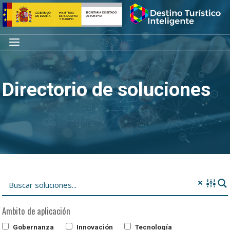
Saltar
Inicio
al
contenido
Menú
Directorio de soluciones
Ambito de aplicación
Gobernanza
Innovación
Tecnología