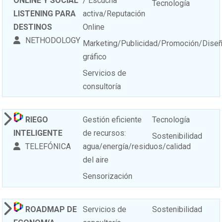
ONLINE Y SOCIAL
/ Escucha
Tecnología
LISTENING PARA
activa/Reputación
DESTINOS
Online
NETHODOLOGY
Marketing/Publicidad/Promoción/Dise
gráfico
Servicios de
consultoría
RIEGO
Gestión eficiente
Tecnología
INTELIGENTE
de recursos:
Sostenibilidad
TELEFÓNICA
agua/energía/residuos/calidad
del aire
Sensorización
ROADMAP DE
Servicios de
Sostenibilidad