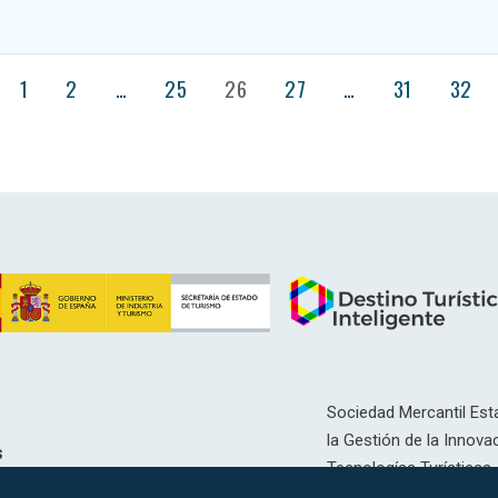
1
2
…
25
26
27
…
31
32
Sociedad Mercantil Esta
la Gestión de la Innovac
s
Tecnologías Turísticas, 