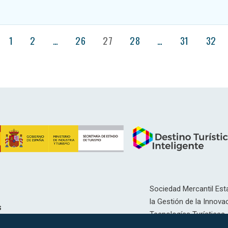
1
2
…
26
27
28
…
31
32
Sociedad Mercantil Esta
la Gestión de la Innovac
s
Tecnologías Turísticas, 