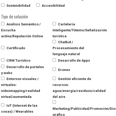
Sostenibilidad
Accesibilidad
Tipo de solución
Análisis Semántico /
Cartelería
Escucha
Inteligente/Tótems/Señalización
activa/Reputación Online
turística
Chatbot /
Certificado
Procesamiento del
lenguaje natural
CRM Turístico
Desarrollo de Apps
Desarrollo de portales
Drones
y webs
Entornos visuales /
Gestión eficiente de
virtuales:
recursos:
videomapping/realidad
agua/energía/residuos/calidad
virtual/aumentada
del aire
IoT (Internet de las
Marketing/Publicidad/Promoción/Dis
cosas) / Wearables
gráfico