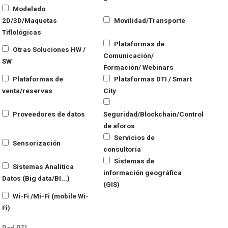
Modelado
2D/3D/Maquetas
Movilidad/Transporte
Tiflológicas
Plataformas de
Otras Soluciones HW /
Comunicación/
SW
Formación/ Webinars
Plataformas de
Plataformas DTI / Smart
venta/reservas
City
Proveedores de datos
Seguridad/Blockchain/Control
de aforos
Servicios de
Sensorización
consultoría
Sistemas de
Sistemas Analítica
información geográfica
Datos (Big data/BI...)
(GIS)
Wi-Fi /Mi-Fi (mobile Wi-
Fi)