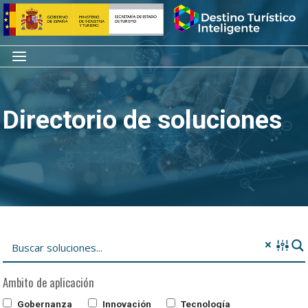
Saltar
Inicio
al
contenido
Menú
Directorio de soluciones
Ambito de aplicación
Gobernanza
Innovación
Tecnología