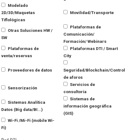
Modelado
2D/3D/Maquetas
Movilidad/Transporte
Tiflológicas
Plataformas de
Otras Soluciones HW /
Comunicación/
SW
Formación/ Webinars
Plataformas de
Plataformas DTI / Smart
venta/reservas
City
Proveedores de datos
Seguridad/Blockchain/Control
de aforos
Servicios de
Sensorización
consultoría
Sistemas de
Sistemas Analítica
información geográfica
Datos (Big data/BI...)
(GIS)
Wi-Fi /Mi-Fi (mobile Wi-
Fi)