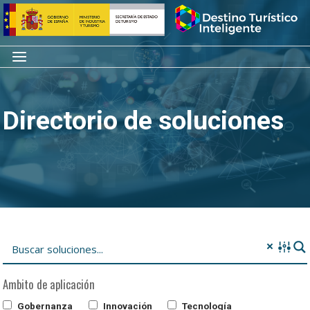
Saltar
Inicio
al
contenido
Menú
Directorio de soluciones
Ambito de aplicación
Gobernanza
Innovación
Tecnología