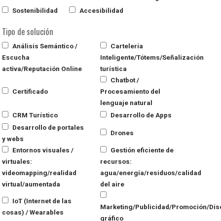
Sostenibilidad
Accesibilidad
Tipo de solución
Análisis Semántico /
Cartelería
Escucha
Inteligente/Tótems/Señalización
activa/Reputación Online
turística
Chatbot /
Certificado
Procesamiento del
lenguaje natural
CRM Turístico
Desarrollo de Apps
Desarrollo de portales
Drones
y webs
Entornos visuales /
Gestión eficiente de
virtuales:
recursos:
videomapping/realidad
agua/energía/residuos/calidad
virtual/aumentada
del aire
IoT (Internet de las
Marketing/Publicidad/Promoción/Dis
cosas) / Wearables
gráfico