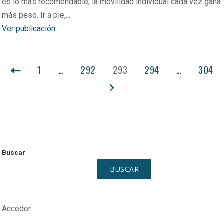
es lo más recomendable, la movilidad individual cada vez gana
más peso. Ir a pie,...
Ver publicación
PAGINACIÓN
1
…
292
293
294
…
304
DE
ENTRADAS
Buscar
BUSCAR
Acceder