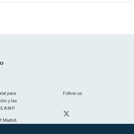
tal para
Follow us:
ión y las
S.A.M.P.
f Madrid,
H. 201.307.