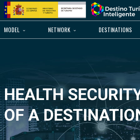
Skip
Home
to
content
MODEL
NETWORK
DESTINATIONS
HEALTH SECURIT
OF A DESTINATIO