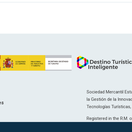
Sociedad Mercantil Esta
la Gestión de la Innovac
es
Tecnologías Turísticas, 
Registered in the R.M. o
T, 12593, Se. 8, F. 129, 