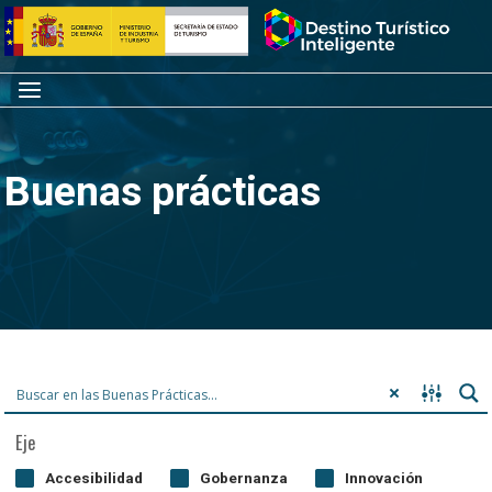
Saltar
Inicio
al
contenido
Menú
Buenas prácticas
Eje
Accesibilidad
Gobernanza
Innovación