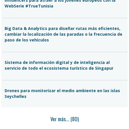
Influencers para atraer a los jóvenes europeos con la
WebSerie #TrueTunisia
Big Data & Analytics para diseñar rutas más eficientes,
cambiar la localización de las paradas o la frecuencia de
paso de los vehículos
Sistema de información digital y de inteligencia al
servicio de todo el ecosistema turístico de Singapur
Drones para monitorizar el medio ambiente en las islas
Seychelles
Ver más...
(80)
Aplicación turística basada en un modelo predictivo para
estimar el nivel de visitas en el destino