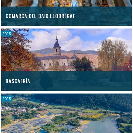
Valencia/València
Valladolid
COMARCA DEL BAIX LLOBREGAT
Zamora
Zaragoza
2025
Ávila
RASCAFRÍA
2025