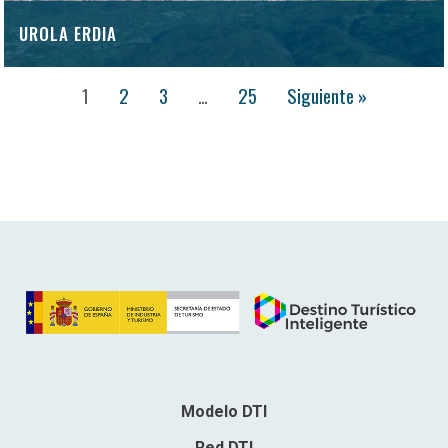
UROLA ERDIA
1
2
3
…
25
Siguiente »
Modelo DTI
Red DTI