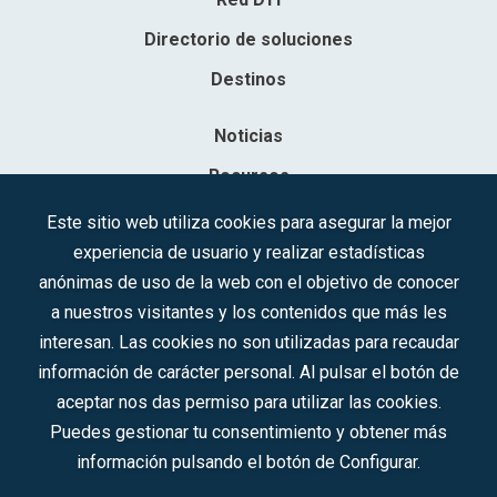
Directorio de soluciones
Destinos
Noticias
Recursos
Contacto
Este sitio web utiliza cookies para asegurar la mejor
experiencia de usuario y realizar estadísticas
Sociedad Mercantil Estatal para la Gestión de la Innovación y las
anónimas de uso de la web con el objetivo de conocer
Tecnologías Turísticas, S.A.M.P.
a nuestros visitantes y los contenidos que más les
Inscrita en el R.M. de Madrid, T, 12593, Se. 8, F. 129, H. 201.307.
interesan. Las cookies no son utilizadas para recaudar
C.I.F.: A-81/874.984
información de carácter personal. Al pulsar el botón de
aceptar nos das permiso para utilizar las cookies.
Síguenos en redes sociales:
Puedes gestionar tu consentimiento y obtener más
información pulsando el botón de Configurar.