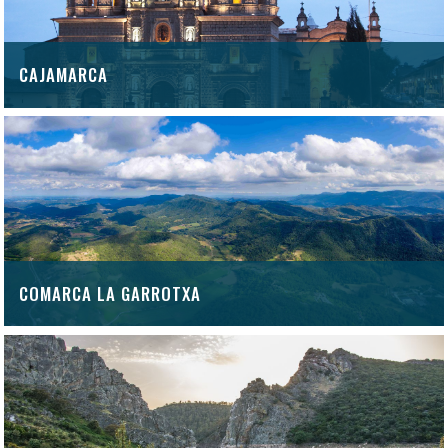
Gipuzkoa
Girona
CAJAMARCA
Granada
Guadalajara
Huelva
Huesca
Illes Balears
Internacional
Jaén
La Rioja
COMARCA LA GARROTXA
Las Palmas
León
Lleida
Lugo
Madrid