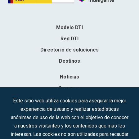
Modelo DTI
Red DTI
Directorio de soluciones
Destinos
Noticias
Recursos
Contacto
Este sitio web utiliza cookies para asegurar la mejor
experiencia de usuario y realizar estadísticas
Sociedad Mercantil Estatal para la Gestión de la Innovación y las
anónimas de uso de la web con el objetivo de conocer
Tecnologías Turísticas, S.A.M.P.
a nuestros visitantes y los contenidos que más les
Inscrita en el R.M. de Madrid, T, 12593, Se. 8, F. 129, H. 201.307.
interesan. Las cookies no son utilizadas para recaudar