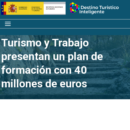
Saltar
Inicio
al
contenido
Menú
Los ministerios de
Turismo y Trabajo
presentan un plan de
formación con 40
millones de euros