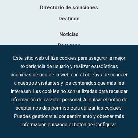
Directorio de soluciones
Destinos
Noticias
Recursos
Contacto
Este sitio web utiliza cookies para asegurar la mejor
experiencia de usuario y realizar estadísticas
Sociedad Mercantil Estatal para la Gestión de la Innovación y las
anónimas de uso de la web con el objetivo de conocer
Tecnologías Turísticas, S.A.M.P.
a nuestros visitantes y los contenidos que más les
Inscrita en el R.M. de Madrid, T, 12593, Se. 8, F. 129, H. 201.307.
interesan. Las cookies no son utilizadas para recaudar
C.I.F.: A-81/874.984
información de carácter personal. Al pulsar el botón de
aceptar nos das permiso para utilizar las cookies.
Síguenos en redes sociales:
Puedes gestionar tu consentimiento y obtener más
información pulsando el botón de Configurar.