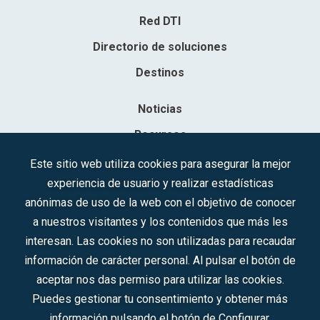
Red DTI
Directorio de soluciones
Destinos
Noticias
Recursos
Contacto
Este sitio web utiliza cookies para asegurar la mejor
experiencia de usuario y realizar estadísticas
Sociedad Mercantil Estatal para la Gestión de la Innovación y las
anónimas de uso de la web con el objetivo de conocer
Tecnologías Turísticas, S.A.M.P.
a nuestros visitantes y los contenidos que más les
Inscrita en el R.M. de Madrid, T, 12593, Se. 8, F. 129, H. 201.307.
interesan. Las cookies no son utilizadas para recaudar
C.I.F.: A-81/874.984
información de carácter personal. Al pulsar el botón de
aceptar nos das permiso para utilizar las cookies.
Síguenos en redes sociales:
Puedes gestionar tu consentimiento y obtener más
información pulsando el botón de Configurar.