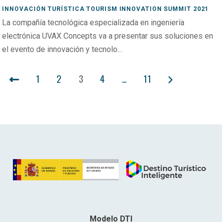
INNOVACIÓN TURÍSTICA TOURISM INNOVATION SUMMIT 2021
La compañía tecnológica especializada en ingeniería
electrónica UVAX Concepts va a presentar sus soluciones en
el evento de innovación y tecnolo...
PAGINACIÓN
1
2
3
4
…
11
DE
ENTRADAS
Modelo DTI