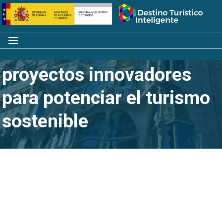
Saltar
Inicio
al
contenido
Menú
Barcelona identifica
proyectos innovadores
para potenciar el turismo
sostenible