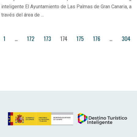
inteligente El Ayuntamiento de Las Palmas de Gran Canaria, a
través del área de ...
1
…
172
173
174
175
176
…
304