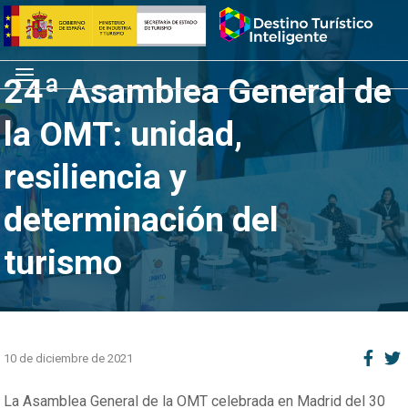
Saltar
Inicio
al
contenido
Menú
24ª Asamblea General de
la OMT: unidad,
resiliencia y
determinación del
turismo
10 de diciembre de 2021
La Asamblea General de la OMT celebrada en Madrid del 30