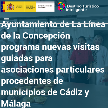
Saltar
Inicio
al
contenido
Menú
Ayuntamiento de La Línea
de la Concepción
programa nuevas visitas
guiadas para
asociaciones particulares
procedentes de
municipios de Cádiz y
Málaga