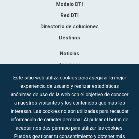
Modelo DTI
Red DTI
Directorio de soluciones
Destinos
Noticias
Recursos
Contacto
Este sitio web utiliza cookies para asegurar la mejor
experiencia de usuario y realizar estadísticas
Sociedad Mercantil Estatal para la Gestión de la Innovación y las
anónimas de uso de la web con el objetivo de conocer
Tecnologías Turísticas, S.A.M.P.
a nuestros visitantes y los contenidos que más les
Inscrita en el R.M. de Madrid, T, 12593, Se. 8, F. 129, H. 201.307.
interesan. Las cookies no son utilizadas para recaudar
C.I.F.: A-81/874.984
información de carácter personal. Al pulsar el botón de
aceptar nos das permiso para utilizar las cookies.
Síguenos en redes sociales:
Puedes gestionar tu consentimiento y obtener más