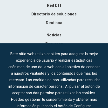
Red DTI
Directorio de soluciones
Destinos
Noticias
Recursos
Contacto
Este sitio web utiliza cookies para asegurar la mejor
experiencia de usuario y realizar estadísticas
Sociedad Mercantil Estatal para la Gestión de la Innovación y las
anónimas de uso de la web con el objetivo de conocer
Tecnologías Turísticas, S.A.M.P.
a nuestros visitantes y los contenidos que más les
Inscrita en el R.M. de Madrid, T, 12593, Se. 8, F. 129, H. 201.307.
interesan. Las cookies no son utilizadas para recaudar
C.I.F.: A-81/874.984
información de carácter personal. Al pulsar el botón de
aceptar nos das permiso para utilizar las cookies.
Síguenos en redes sociales:
Puedes gestionar tu consentimiento y obtener más
información pulsando el botón de Configurar.