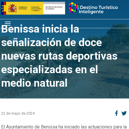
Saltar
Inicio
al
contenido
Menú
Benissa inicia la
señalización de doce
nuevas rutas deportivas
especializadas en el
medio natural
22 de mayo de 2024
El Ayuntamiento de Benissa ha iniciado las actuaciones para la