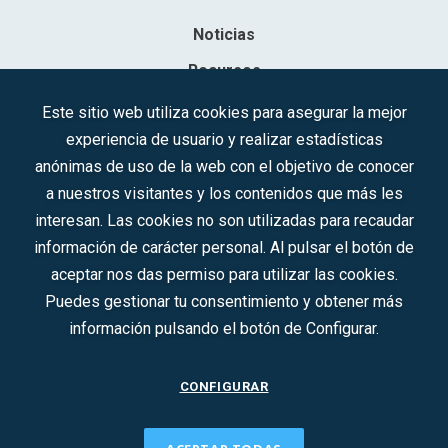
Noticias
Recursos
Contacto
Este sitio web utiliza cookies para asegurar la mejor
experiencia de usuario y realizar estadísticas
Sociedad Mercantil Estatal para la Gestión de la Innovación y las
anónimas de uso de la web con el objetivo de conocer
Tecnologías Turísticas, S.A.M.P.
a nuestros visitantes y los contenidos que más les
Inscrita en el R.M. de Madrid, T, 12593, Se. 8, F. 129, H. 201.307.
interesan. Las cookies no son utilizadas para recaudar
C.I.F.: A-81/874.984
información de carácter personal. Al pulsar el botón de
aceptar nos das permiso para utilizar las cookies.
Síguenos en redes sociales:
Puedes gestionar tu consentimiento y obtener más
información pulsando el botón de Configurar.
CONTACTO
CONFIGURAR