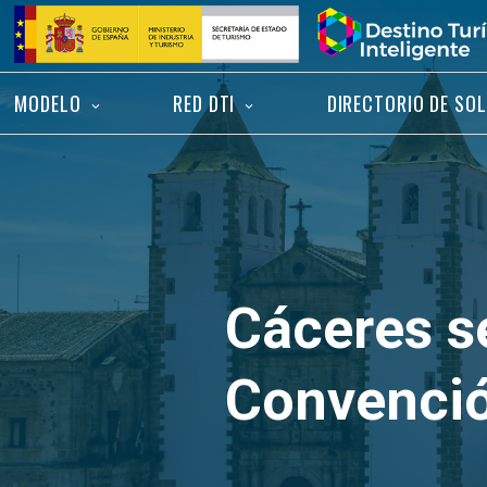
Saltar
Inicio
al
contenido
MODELO
RED DTI
DIRECTORIO DE SO
Cáceres se
Convenci