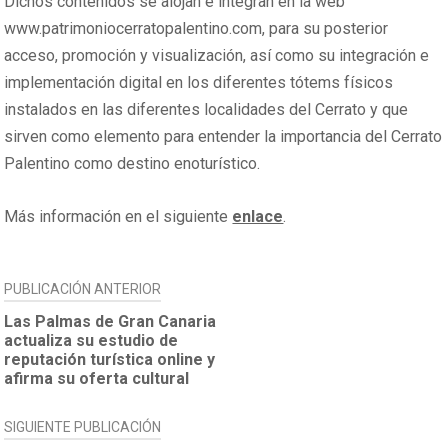
Dichos contenidos se alojan e integran en la web
www.patrimoniocerratopalentino.com, para su posterior
acceso, promoción y visualización, así como su integración e
implementación digital en los diferentes tótems físicos
instalados en las diferentes localidades del Cerrato y que
sirven como elemento para entender la importancia del Cerrato
Palentino como destino enoturístico.
Más información en el siguiente
enlace
.
NAVEGACIÓN
PUBLICACIÓN ANTERIOR
DE
Las Palmas de Gran Canaria
actualiza su estudio de
ENTRADAS
reputación turística online y
afirma su oferta cultural
SIGUIENTE PUBLICACIÓN