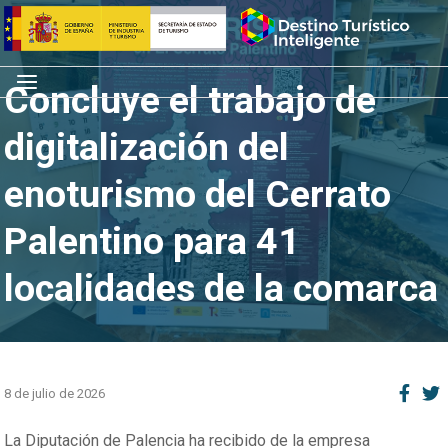
Saltar
Inicio
al
contenido
Menú
Concluye el trabajo de
digitalización del
enoturismo del Cerrato
Palentino para 41
localidades de la comarca
8 de julio de 2026
La Diputación de Palencia ha recibido de la empresa