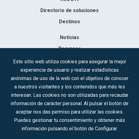
Directorio de soluciones
Destinos
Noticias
Recursos
Contacto
Este sitio web utiliza cookies para asegurar la mejor
experiencia de usuario y realizar estadísticas
Sociedad Mercantil Estatal para la Gestión de la Innovación y las
anónimas de uso de la web con el objetivo de conocer
Tecnologías Turísticas, S.A.M.P.
a nuestros visitantes y los contenidos que más les
Inscrita en el R.M. de Madrid, T, 12593, Se. 8, F. 129, H. 201.307.
interesan. Las cookies no son utilizadas para recaudar
C.I.F.: A-81/874.984
información de carácter personal. Al pulsar el botón de
aceptar nos das permiso para utilizar las cookies.
Síguenos en redes sociales:
Puedes gestionar tu consentimiento y obtener más
información pulsando el botón de Configurar.