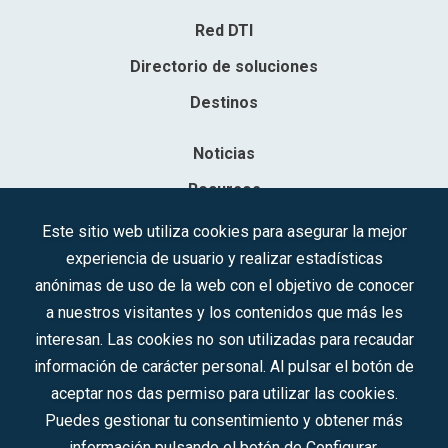
Red DTI
Directorio de soluciones
Destinos
Noticias
Recursos
Contacto
Este sitio web utiliza cookies para asegurar la mejor
experiencia de usuario y realizar estadísticas
Sociedad Mercantil Estatal para la Gestión de la Innovación y las
anónimas de uso de la web con el objetivo de conocer
Tecnologías Turísticas, S.A.M.P.
a nuestros visitantes y los contenidos que más les
Inscrita en el R.M. de Madrid, T, 12593, Se. 8, F. 129, H. 201.307.
interesan. Las cookies no son utilizadas para recaudar
C.I.F.: A-81/874.984
información de carácter personal. Al pulsar el botón de
aceptar nos das permiso para utilizar las cookies.
Síguenos en redes sociales:
Puedes gestionar tu consentimiento y obtener más
información pulsando el botón de Configurar.