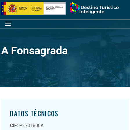
Saltar
Inicio
al
contenido
Menú
A Fonsagrada
DATOS TÉCNICOS
CIF:
P2701800A