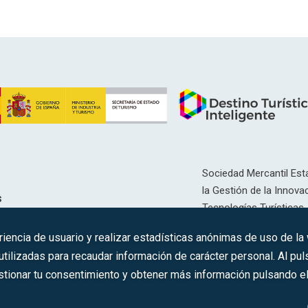
Sociedad Mercantil Esta
la Gestión de la Innovac
s
Tecnologías Turísticas, 
Inscrita en el R.M. de Ma
riencia de usuario y realizar estadísticas anónimas de uso de la
12593, Se. 8, F. 129, H. 
ilizadas para recaudar información de carácter personal. Al puls
tionar tu consentimiento y obtener más información pulsando el 
C.I.F.: A-81/874.984