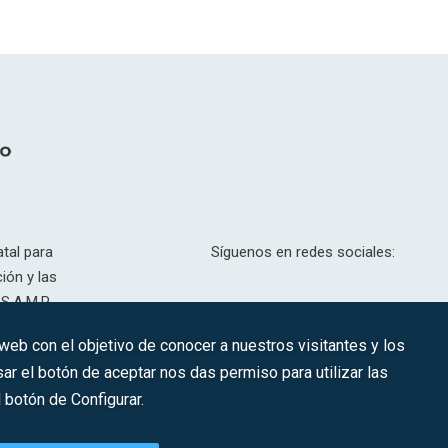
tal para
Síguenos en redes sociales:
ión y las
S.A.M.P.
drid, T,
 web con el objetivo de conocer a nuestros visitantes y los
201.307.
ar el botón de aceptar nos das permiso para utilizar las
CONTACTO
botón de Configurar.