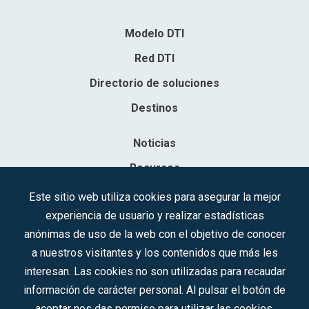
Modelo DTI
Red DTI
Directorio de soluciones
Destinos
Noticias
Recursos
Contacto
Este sitio web utiliza cookies para asegurar la mejor
experiencia de usuario y realizar estadísticas
Sociedad Mercantil Estatal para la Gestión de la Innovación y las
anónimas de uso de la web con el objetivo de conocer
Tecnologías Turísticas, S.A.M.P.
a nuestros visitantes y los contenidos que más les
Inscrita en el R.M. de Madrid, T, 12593, Se. 8, F. 129, H. 201.307.
interesan. Las cookies no son utilizadas para recaudar
C.I.F.: A-81/874.984
información de carácter personal. Al pulsar el botón de
aceptar nos das permiso para utilizar las cookies.