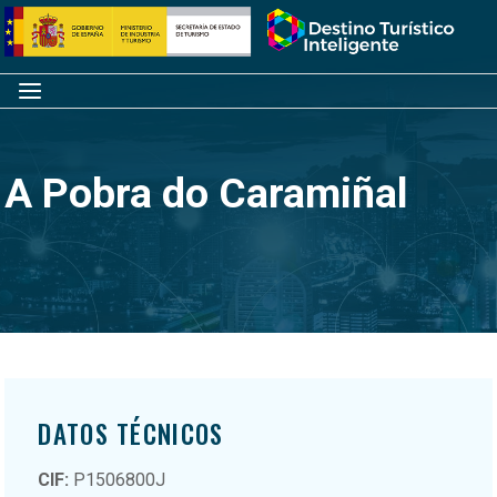
Saltar
Inicio
al
contenido
Menú
A Pobra do Caramiñal
DATOS TÉCNICOS
CIF:
P1506800J