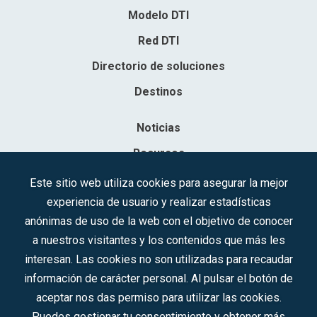
Modelo DTI
Red DTI
Directorio de soluciones
Destinos
Noticias
Recursos
Contacto
Este sitio web utiliza cookies para asegurar la mejor
experiencia de usuario y realizar estadísticas
Sociedad Mercantil Estatal para la Gestión de la Innovación y las
anónimas de uso de la web con el objetivo de conocer
Tecnologías Turísticas, S.A.M.P.
a nuestros visitantes y los contenidos que más les
Inscrita en el R.M. de Madrid, T, 12593, Se. 8, F. 129, H. 201.307.
interesan. Las cookies no son utilizadas para recaudar
C.I.F.: A-81/874.984
información de carácter personal. Al pulsar el botón de
aceptar nos das permiso para utilizar las cookies.
Síguenos en redes sociales:
Puedes gestionar tu consentimiento y obtener más