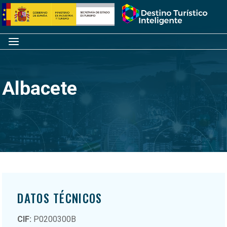
Saltar
Inicio
al
contenido
Menú
Albacete
DATOS TÉCNICOS
CIF:
P0200300B