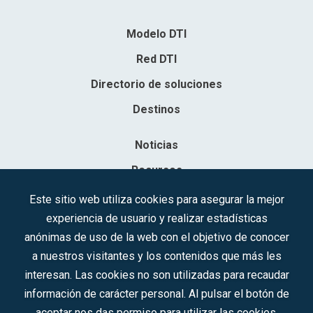
Modelo DTI
Red DTI
Directorio de soluciones
Destinos
Noticias
Recursos
Contacto
Este sitio web utiliza cookies para asegurar la mejor
experiencia de usuario y realizar estadísticas
Sociedad Mercantil Estatal para la Gestión de la Innovación y las
anónimas de uso de la web con el objetivo de conocer
Tecnologías Turísticas, S.A.M.P.
a nuestros visitantes y los contenidos que más les
Inscrita en el R.M. de Madrid, T, 12593, Se. 8, F. 129, H. 201.307.
interesan. Las cookies no son utilizadas para recaudar
C.I.F.: A-81/874.984
información de carácter personal. Al pulsar el botón de
aceptar nos das permiso para utilizar las cookies.