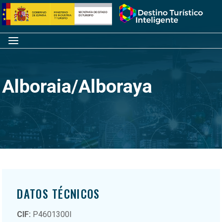
Saltar
Inicio
al
contenido
Menú
Alboraia/Alboraya
DATOS TÉCNICOS
CIF:
P4601300I