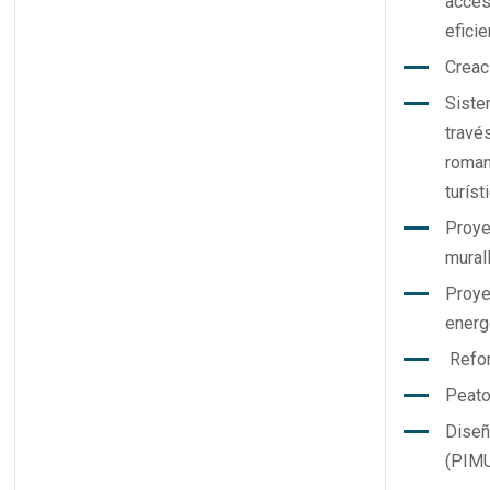
accesi
eficie
Creac
Siste
través
roman
turíst
Proye
mural
Proye
energ
Refor
Peato
Diseñ
(PIMU