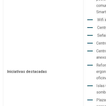
comun
Smart
Wifi 
Centr
Señal
Centr
Centr
anexo
Reform
Iniciativas destacadas
ergon
ofici
Islas
sombr
Plaza