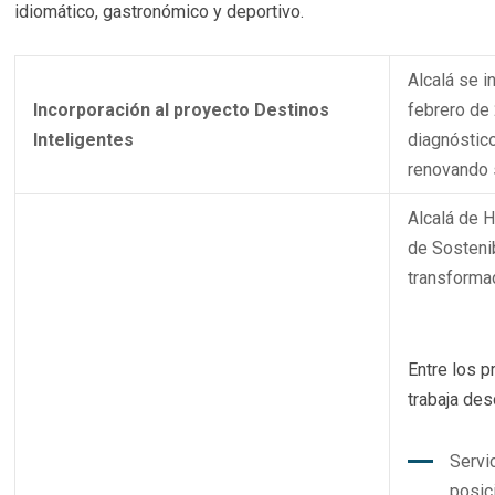
idiomático, gastronómico y deportivo.
Alcalá se i
Incorporación al proyecto Destinos
febrero de
Inteligentes
diagnóstico
renovando 
Alcalá de 
de Sostenib
transformad
Entre los 
trabaja de
Servic
posic