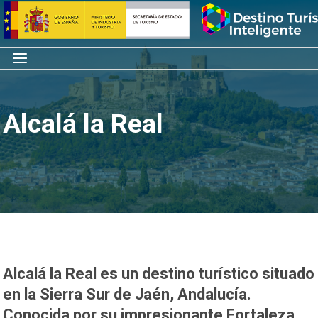
Saltar
Inicio
al
contenido
Menú
Alcalá la Real
Alcalá la Real es un destino turístico situado
en la Sierra Sur de Jaén, Andalucía.
Conocida por su impresionante Fortaleza