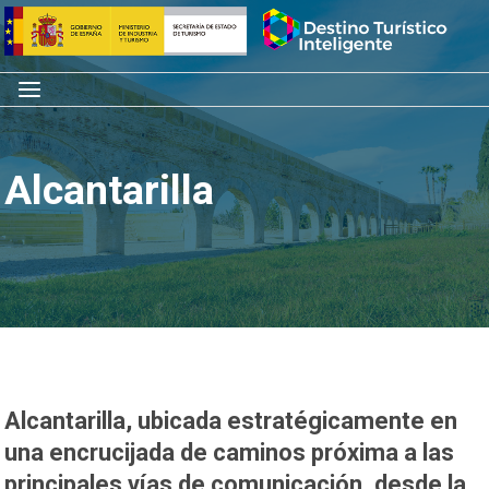
Saltar
Inicio
al
contenido
Menú
Alcantarilla
Alcantarilla, ubicada estratégicamente en
una encrucijada de caminos próxima a las
principales vías de comunicación, desde la