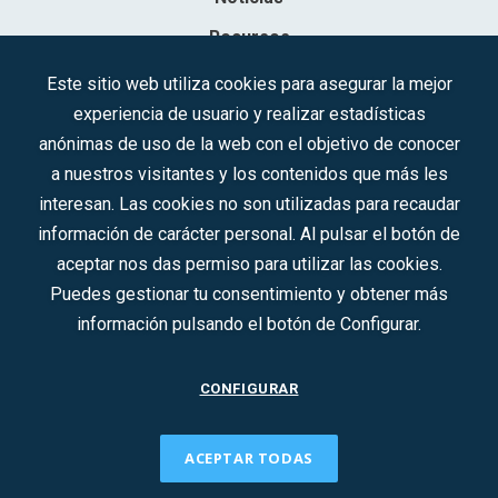
Recursos
Contacto
Este sitio web utiliza cookies para asegurar la mejor
experiencia de usuario y realizar estadísticas
Sociedad Mercantil Estatal para la Gestión de la Innovación y las
anónimas de uso de la web con el objetivo de conocer
Tecnologías Turísticas, S.A.M.P.
a nuestros visitantes y los contenidos que más les
Inscrita en el R.M. de Madrid, T, 12593, Se. 8, F. 129, H. 201.307.
interesan. Las cookies no son utilizadas para recaudar
C.I.F.: A-81/874.984
información de carácter personal. Al pulsar el botón de
aceptar nos das permiso para utilizar las cookies.
Síguenos en redes sociales:
Puedes gestionar tu consentimiento y obtener más
información pulsando el botón de Configurar.
CONTACTO
CONFIGURAR
ACEPTAR TODAS
2022 © DTI · Todos los derechos reservados ·
Aviso legal
·
Política de privacidad
·
Política de Cookies