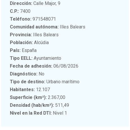
Dirección:
Calle Major, 9
C.P.:
7400
Teléfono:
971548071
Comunidad autónoma:
Illes Balears
Provincia:
Illes Balears
Población:
Alcúdia
País:
España
Tipo EELL:
Ayuntamiento
Fecha de adhesión:
06/08/2026
Diagnóstico:
No
Tipo de destino:
Urbano marítimo
Habitantes:
12.107
Superficie (km²):
2.367,00
Densidad (hab/km²):
511,49
Nivel en la Red DTI:
Nivel 1