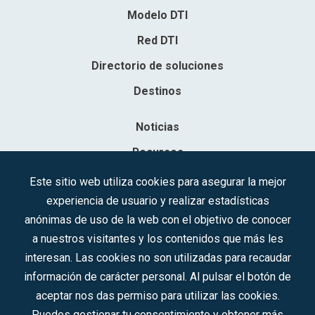
Modelo DTI
Red DTI
Directorio de soluciones
Destinos
Noticias
Recursos
Contacto
Este sitio web utiliza cookies para asegurar la mejor
experiencia de usuario y realizar estadísticas
Sociedad Mercantil Estatal para la Gestión de la Innovación y las
anónimas de uso de la web con el objetivo de conocer
Tecnologías Turísticas, S.A.M.P.
a nuestros visitantes y los contenidos que más les
Inscrita en el R.M. de Madrid, T, 12593, Se. 8, F. 129, H. 201.307.
interesan. Las cookies no son utilizadas para recaudar
C.I.F.: A-81/874.984
información de carácter personal. Al pulsar el botón de
aceptar nos das permiso para utilizar las cookies.
Síguenos en redes sociales:
Puedes gestionar tu consentimiento y obtener más