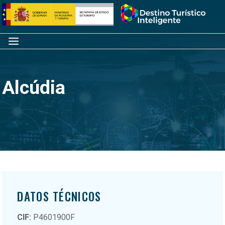
Saltar
Inicio
al
contenido
Menú
Alcúdia
DATOS TÉCNICOS
CIF:
P4601900F