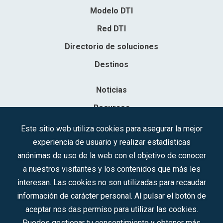
Modelo DTI
Red DTI
Directorio de soluciones
Destinos
Noticias
Recursos
Contacto
Este sitio web utiliza cookies para asegurar la mejor
experiencia de usuario y realizar estadísticas
Sociedad Mercantil Estatal para la Gestión de la Innovación y las
anónimas de uso de la web con el objetivo de conocer
Tecnologías Turísticas, S.A.M.P.
a nuestros visitantes y los contenidos que más les
Inscrita en el R.M. de Madrid, T, 12593, Se. 8, F. 129, H. 201.307.
interesan. Las cookies no son utilizadas para recaudar
C.I.F.: A-81/874.984
información de carácter personal. Al pulsar el botón de
aceptar nos das permiso para utilizar las cookies.
Síguenos en redes sociales:
Puedes gestionar tu consentimiento y obtener más