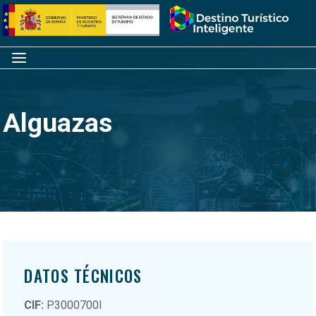
Saltar
Inicio
al
contenido
Menú
Alguazas
DATOS TÉCNICOS
CIF:
P3000700I