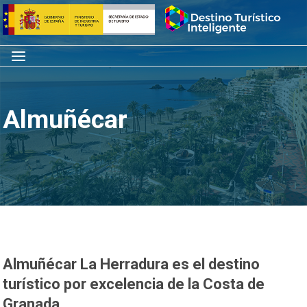
Saltar
Inicio
al
contenido
Menú
Almuñécar
Almuñécar La Herradura es el destino
turístico por excelencia de la Costa de
Granada.