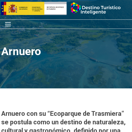
Saltar
Inicio
al
contenido
Menú
Arnuero
Arnuero con su “Ecoparque de Trasmiera”
se postula como un destino de naturaleza,
cultural y gastronómico, definido por una