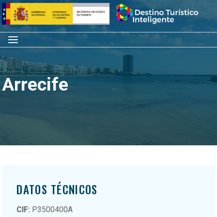
Saltar
Inicio
al
contenido
Menú
Arrecife
DATOS TÉCNICOS
CIF:
P3500400A