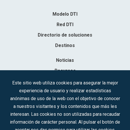
Modelo DTI
Red DTI
Directorio de soluciones
Destinos
Noticias
Recursos
Contacto
Este sitio web utiliza cookies para asegurar la mejor
experiencia de usuario y realizar estadísticas
Sociedad Mercantil Estatal para la Gestión de la Innovación y las
anónimas de uso de la web con el objetivo de conocer
Tecnologías Turísticas, S.A.M.P.
a nuestros visitantes y los contenidos que más les
Inscrita en el R.M. de Madrid, T, 12593, Se. 8, F. 129, H. 201.307.
interesan. Las cookies no son utilizadas para recaudar
C.I.F.: A-81/874.984
información de carácter personal. Al pulsar el botón de
aceptar nos das permiso para utilizar las cookies.