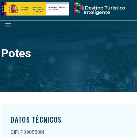
Saltar
Inicio
al
contenido
Menú
Potes
DATOS TÉCNICOS
CIF:
P3905500I