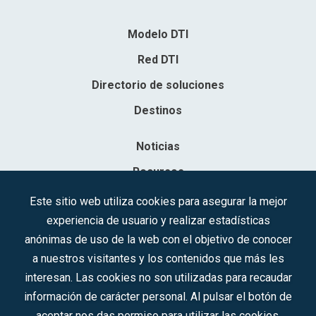
Modelo DTI
Red DTI
Directorio de soluciones
Destinos
Noticias
Recursos
Contacto
Este sitio web utiliza cookies para asegurar la mejor
experiencia de usuario y realizar estadísticas
Sociedad Mercantil Estatal para la Gestión de la Innovación y las
anónimas de uso de la web con el objetivo de conocer
Tecnologías Turísticas, S.A.M.P.
a nuestros visitantes y los contenidos que más les
Inscrita en el R.M. de Madrid, T, 12593, Se. 8, F. 129, H. 201.307.
interesan. Las cookies no son utilizadas para recaudar
C.I.F.: A-81/874.984
información de carácter personal. Al pulsar el botón de
aceptar nos das permiso para utilizar las cookies.