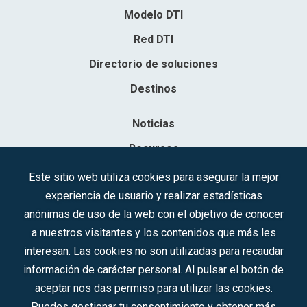
Modelo DTI
Red DTI
Directorio de soluciones
Destinos
Noticias
Recursos
Contacto
Este sitio web utiliza cookies para asegurar la mejor
experiencia de usuario y realizar estadísticas
Sociedad Mercantil Estatal para la Gestión de la Innovación y las
anónimas de uso de la web con el objetivo de conocer
Tecnologías Turísticas, S.A.M.P.
a nuestros visitantes y los contenidos que más les
Inscrita en el R.M. de Madrid, T, 12593, Se. 8, F. 129, H. 201.307.
interesan. Las cookies no son utilizadas para recaudar
C.I.F.: A-81/874.984
información de carácter personal. Al pulsar el botón de
aceptar nos das permiso para utilizar las cookies.
Síguenos en redes sociales:
Puedes gestionar tu consentimiento y obtener más