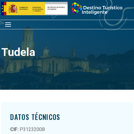
Saltar
Inicio
al
contenido
Menú
Tudela
DATOS TÉCNICOS
CIF:
P3123200B