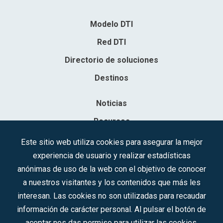
Modelo DTI
Red DTI
Directorio de soluciones
Destinos
Noticias
Recursos
Contacto
Este sitio web utiliza cookies para asegurar la mejor
experiencia de usuario y realizar estadísticas
Sociedad Mercantil Estatal para la Gestión de la Innovación y las
anónimas de uso de la web con el objetivo de conocer
Tecnologías Turísticas, S.A.M.P.
a nuestros visitantes y los contenidos que más les
Inscrita en el R.M. de Madrid, T, 12593, Se. 8, F. 129, H. 201.307.
interesan. Las cookies no son utilizadas para recaudar
C.I.F.: A-81/874.984
información de carácter personal. Al pulsar el botón de
aceptar nos das permiso para utilizar las cookies.