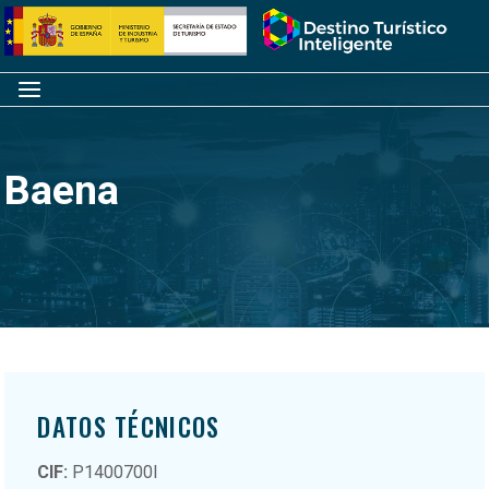
Saltar
Inicio
al
contenido
Menú
Baena
DATOS TÉCNICOS
CIF:
P1400700I