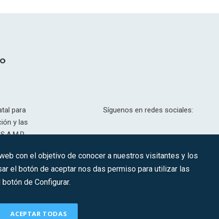
tal para
Síguenos en redes sociales:
ión y las
S.A.M.P.
drid, T,
 web con el objetivo de conocer a nuestros visitantes y los
201.307.
ar el botón de aceptar nos das permiso para utilizar las
CONTACTO
botón de Configurar.
ACEPTAR TODAS