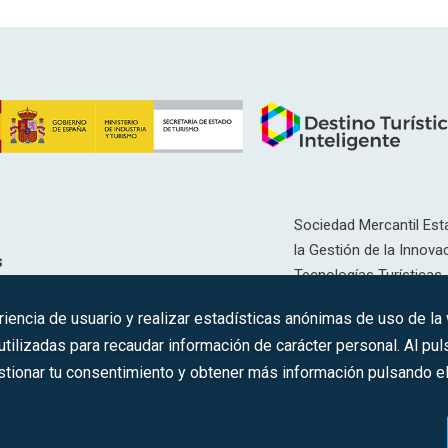
Sociedad Mercantil Esta
la Gestión de la Innovac
s
Tecnologías Turísticas, 
Inscrita en el R.M. de Ma
riencia de usuario y realizar estadísticas anónimas de uso de la
12593, Se. 8, F. 129, H. 
ilizadas para recaudar información de carácter personal. Al puls
tionar tu consentimiento y obtener más información pulsando el 
C.I.F.: A-81/874.984