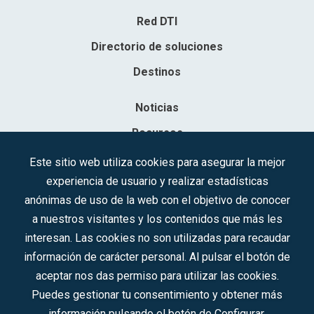
Red DTI
Directorio de soluciones
Destinos
Noticias
Recursos
Contacto
Este sitio web utiliza cookies para asegurar la mejor
experiencia de usuario y realizar estadísticas
Sociedad Mercantil Estatal para la Gestión de la Innovación y las
anónimas de uso de la web con el objetivo de conocer
Tecnologías Turísticas, S.A.M.P.
a nuestros visitantes y los contenidos que más les
Inscrita en el R.M. de Madrid, T, 12593, Se. 8, F. 129, H. 201.307.
interesan. Las cookies no son utilizadas para recaudar
C.I.F.: A-81/874.984
información de carácter personal. Al pulsar el botón de
aceptar nos das permiso para utilizar las cookies.
Síguenos en redes sociales:
Puedes gestionar tu consentimiento y obtener más
información pulsando el botón de Configurar.