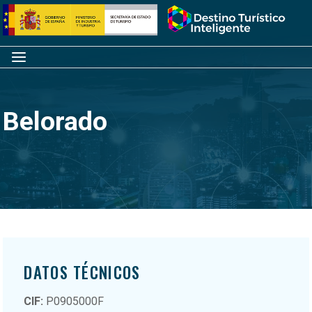
Saltar
Inicio
al
contenido
Menú
Belorado
DATOS TÉCNICOS
CIF:
P0905000F