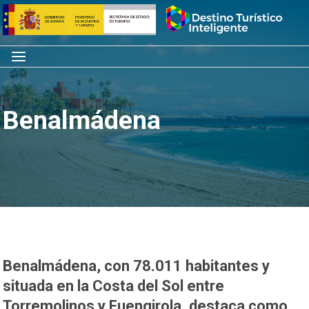
Saltar
Inicio
al
contenido
Menú
Benalmádena
Benalmádena, con 78.011 habitantes y
situada en la Costa del Sol entre
Torremolinos y Fuengirola, destaca como