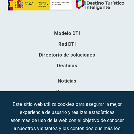
Modelo DTI
Red DTI
Directorio de soluciones
Destinos
Noticias
Recursos
Contacto
Este sitio web utiliza cookies para asegurar la mejor
experiencia de usuario y realizar estadísticas
Sociedad Mercantil Estatal para la Gestión de la Innovación y las
anónimas de uso de la web con el objetivo de conocer
Tecnologías Turísticas, S.A.M.P.
a nuestros visitantes y los contenidos que más les
Inscrita en el R.M. de Madrid, T, 12593, Se. 8, F. 129, H. 201.307.