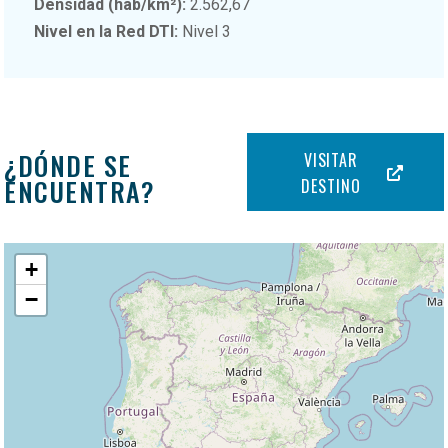
Densidad (hab/km²):
2.562,67
Nivel en la Red DTI:
Nivel 3
¿DÓNDE SE
VISITAR
ENCUENTRA?
DESTINO
+
−