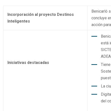
Benicarló 
Incorporación al proyecto Destinos
concluye e
Inteligentes
acción para
Benic
está 
SICTE
ADEAC
Iniciativas destacadas
Tiene
Soste
puest
La ci
Digita
del c