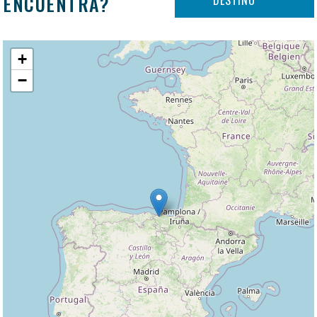
ENCUENTRA?
+
−