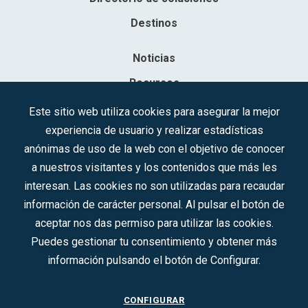
Destinos
Noticias
Recursos
Contacto
Este sitio web utiliza cookies para asegurar la mejor
experiencia de usuario y realizar estadísticas
Sociedad Mercantil Estatal para la Gestión de la Innovación y las
anónimas de uso de la web con el objetivo de conocer
Tecnologías Turísticas, S.A.M.P.
a nuestros visitantes y los contenidos que más les
Inscrita en el R.M. de Madrid, T, 12593, Se. 8, F. 129, H. 201.307.
interesan. Las cookies no son utilizadas para recaudar
C.I.F.: A-81/874.984
información de carácter personal. Al pulsar el botón de
aceptar nos das permiso para utilizar las cookies.
Síguenos en redes sociales:
Puedes gestionar tu consentimiento y obtener más
información pulsando el botón de Configurar.
CONTACTO
CONFIGURAR