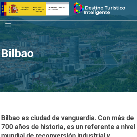
Saltar
Inicio
al
contenido
Menú
Bilbao
Bilbao es ciudad de vanguardia. Con más de
700 años de historia, es un referente a nivel
mundial de reconversión industrial y