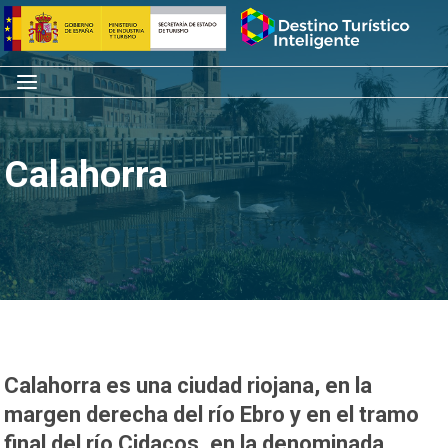
Saltar
Inicio
al
contenido
Menú
Calahorra
Calahorra es una ciudad riojana, en la
margen derecha del río Ebro y en el tramo
final del río Cidacos, en la denominada