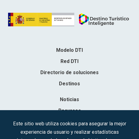
Modelo DTI
Red DTI
Directorio de soluciones
Destinos
Noticias
Recursos
Contacto
Este sitio web utiliza cookies para asegurar la mejor
experiencia de usuario y realizar estadísticas
Sociedad Mercantil Estatal para la Gestión de la Innovación y las